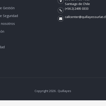
Santiago de Chile
de Gestión
(+56 2) 2495 0333
de Seguridad
callcenter@quillayessurlat.cl
 nosotros
ión
dad
Copyright 2026 . Quillayes