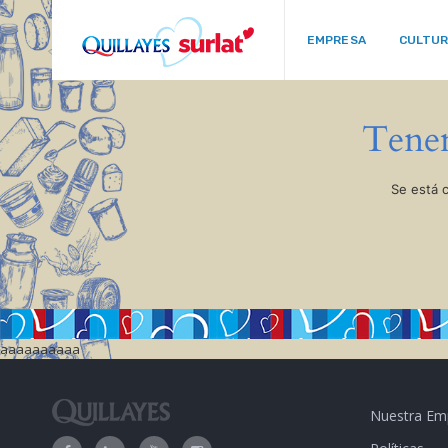
EMPRESA
CULTU
Tenem
Se está 
aaaaaaaaaa
Nuestra Em