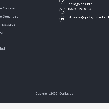
Santiago de Chile
de Gestión
(+56 2) 2495 0333
de Seguridad
callcenter@quillayessurlat.cl
 nosotros
ión
dad
Copyright 2026 . Quillayes