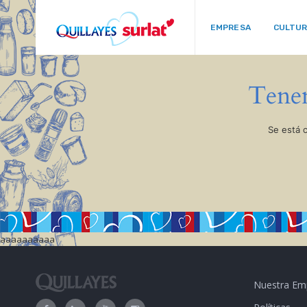
EMPRESA
CULTU
Tenem
Se está 
aaaaaaaaaa
Nuestra Em