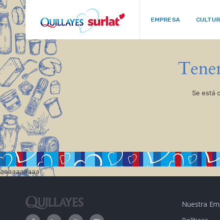
EMPRESA
CULTU
Tenem
Se está 
aaaaaaaaaa
Nuestra Em