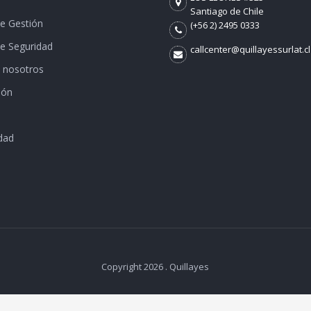
Santiago de Chile
de Gestión
(+56 2) 2495 0333
de Seguridad
callcenter@quillayessurlat.cl
 nosotros
ión
dad
Copyright 2026 . Quillayes